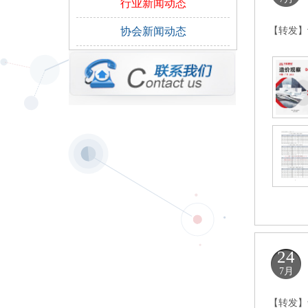
行业新闻动态
协会新闻动态
【转发】
24
7月
【转发】