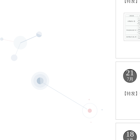
【转发】
21
7月
【转发】
18