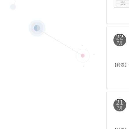
22
7月
【转发】
21
7月