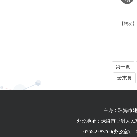
7月
【转发】
(cu
第一頁
(cu
最末頁
主办：珠海市
办公地址：珠海市香洲人民东
0756-2283769(办公室)、