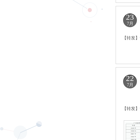
23
7月
【转发】
22
7月
【转发】