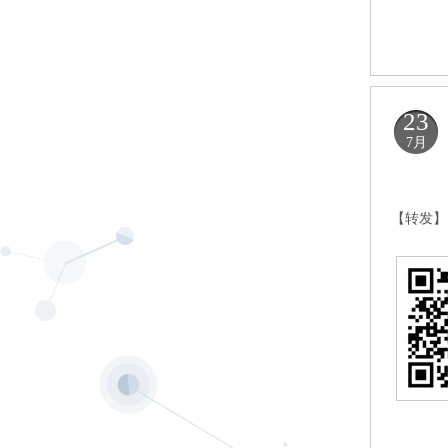
23
7月
【转发】