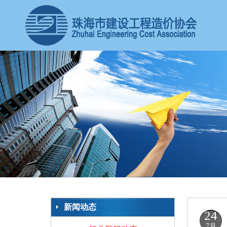
新闻动态
24
7月